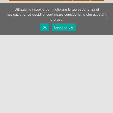
Circo di strada
Utilizziamo i cookie per migliorare la tua esperienza di
navigazione: se decidi di continuare consideriamo che accetti il
loro uso.
La Galleria Open One apre la stagione espositiva 2022 con la
Ok
Leggi di più
mostra di pittura “Circo di strada” dell’artista Marco
Manzella.…