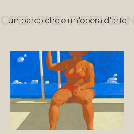
OPEN ONE - PIETRASA
un parco che è un'opera d'arte