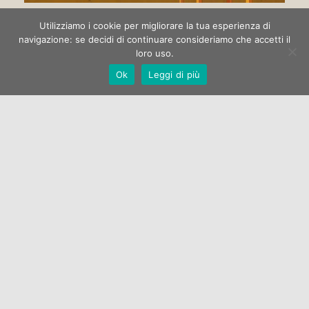
Circo di strada
Utilizziamo i cookie per migliorare la tua esperienza di
navigazione: se decidi di continuare consideriamo che accetti il
loro uso.
La Galleria Open One apre la stagione espositiva 2022 con la
Ok
Leggi di più
mostra di pittura “Circo di strada” dell’artista Marco
Manzella.…