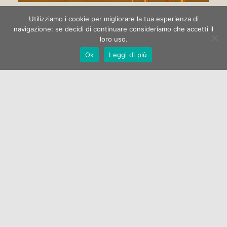
Circo di strada
Utilizziamo i cookie per migliorare la tua esperienza di
navigazione: se decidi di continuare consideriamo che accetti il
loro uso.
La Galleria Open One apre la stagione espositiva 2022 con la
Ok
Leggi di più
mostra di pittura “Circo di strada” dell’artista Marco
Manzella.…