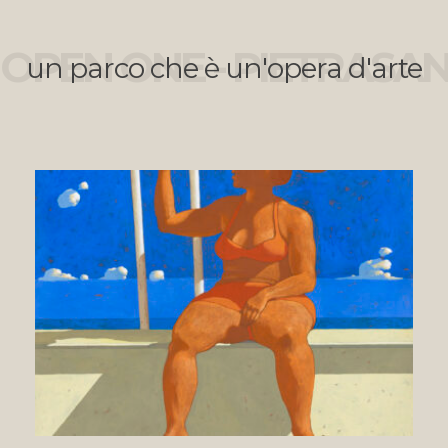
OPEN ONE - PIETRASA
un parco che è un'opera d'arte