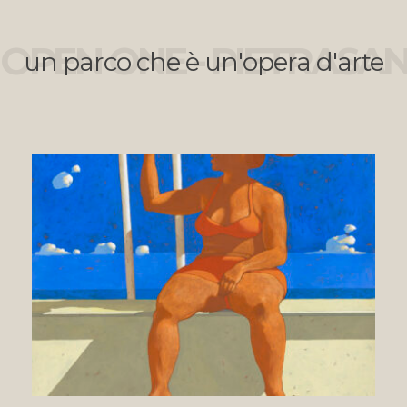
OPEN ONE - PIETRASA
un parco che è un'opera d'arte