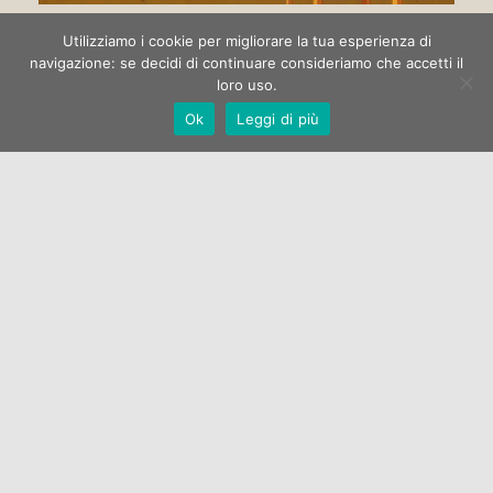
Circo di strada
Utilizziamo i cookie per migliorare la tua esperienza di
navigazione: se decidi di continuare consideriamo che accetti il
loro uso.
La Galleria Open One apre la stagione espositiva 2022 con la
Ok
Leggi di più
mostra di pittura “Circo di strada” dell’artista Marco
Manzella.…