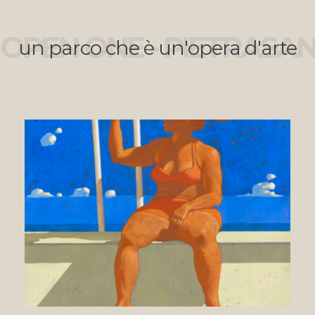
OPEN ONE - PIETRASA
un parco che è un'opera d'arte