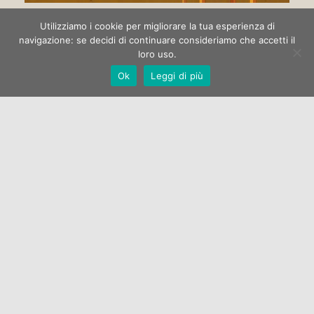
Circo di strada
Utilizziamo i cookie per migliorare la tua esperienza di
navigazione: se decidi di continuare consideriamo che accetti il
loro uso.
La Galleria Open One apre la stagione espositiva 2022 con la
Ok
Leggi di più
mostra di pittura “Circo di strada” dell’artista Marco
Manzella.…