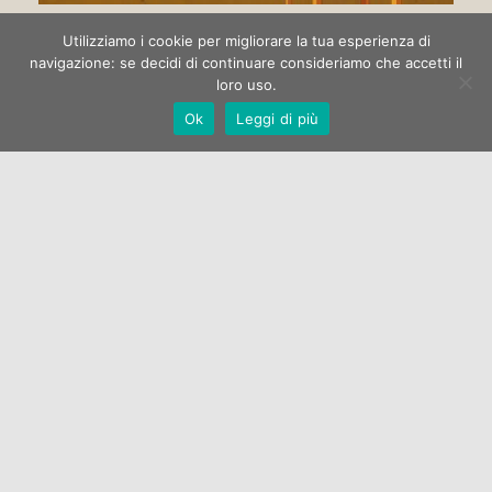
Circo di strada
Utilizziamo i cookie per migliorare la tua esperienza di
navigazione: se decidi di continuare consideriamo che accetti il
loro uso.
La Galleria Open One apre la stagione espositiva 2022 con la
Ok
Leggi di più
mostra di pittura “Circo di strada” dell’artista Marco
Manzella.…