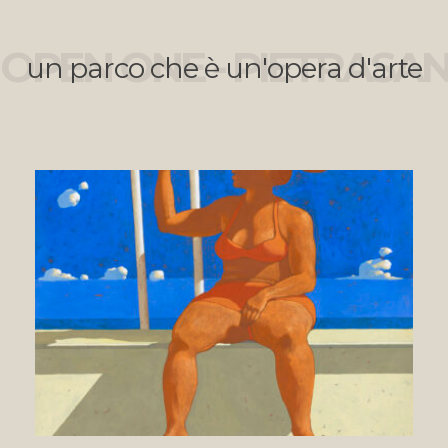
OPEN ONE - PIETRASA
un parco che è un'opera d'arte