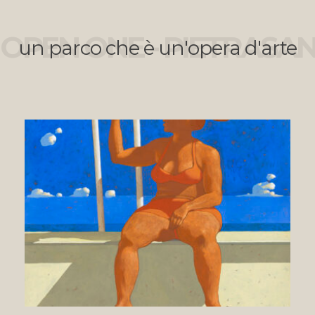
OPEN ONE - PIETRASA
un parco che è un'opera d'arte