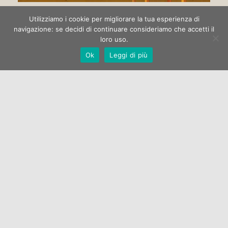
Circo di strada
Utilizziamo i cookie per migliorare la tua esperienza di
navigazione: se decidi di continuare consideriamo che accetti il
loro uso.
La Galleria Open One apre la stagione espositiva 2022 con la
Ok
Leggi di più
mostra di pittura “Circo di strada” dell’artista Marco
Manzella.…