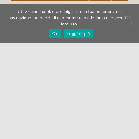
Circo di strada
Utilizziamo i cookie per migliorare la tua esperienza di
navigazione: se decidi di continuare consideriamo che accetti il
loro uso.
La Galleria Open One apre la stagione espositiva 2022 con la
Ok
Leggi di più
mostra di pittura “Circo di strada” dell’artista Marco
Manzella.…