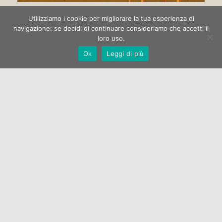
Circo di strada
Utilizziamo i cookie per migliorare la tua esperienza di
navigazione: se decidi di continuare consideriamo che accetti il
loro uso.
La Galleria Open One apre la stagione espositiva 2022 con la
Ok
Leggi di più
mostra di pittura “Circo di strada” dell’artista Marco
Manzella.…