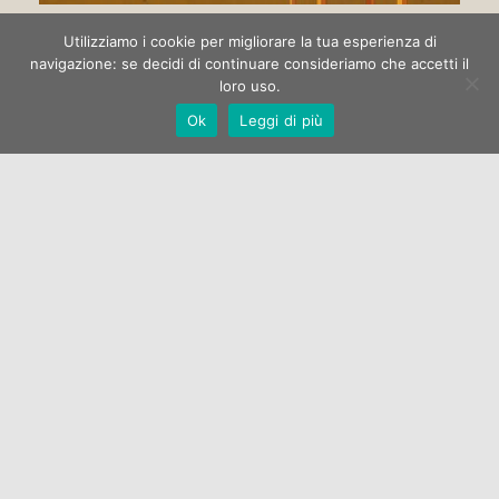
Circo di strada
Utilizziamo i cookie per migliorare la tua esperienza di
navigazione: se decidi di continuare consideriamo che accetti il
loro uso.
La Galleria Open One apre la stagione espositiva 2022 con la
Ok
Leggi di più
mostra di pittura “Circo di strada” dell’artista Marco
Manzella.…