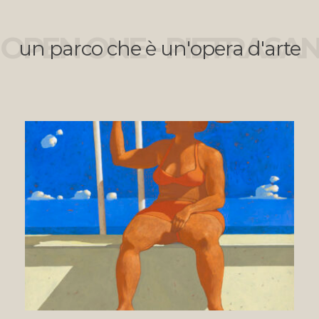
OPEN ONE - PIETRASA
un parco che è un'opera d'arte