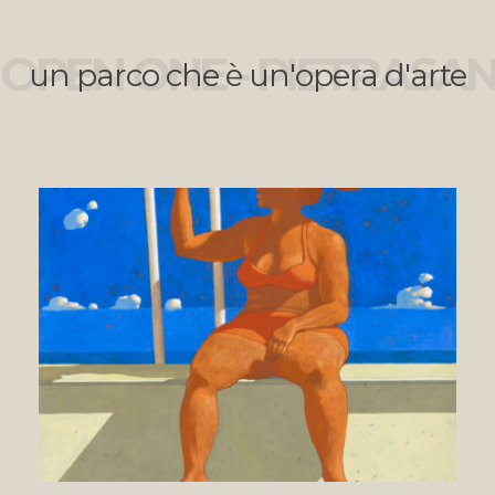
OPEN ONE - PIETRASA
un parco che è un'opera d'arte