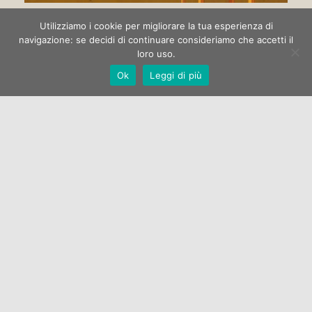
Circo di strada
Utilizziamo i cookie per migliorare la tua esperienza di
navigazione: se decidi di continuare consideriamo che accetti il
loro uso.
La Galleria Open One apre la stagione espositiva 2022 con la
Ok
Leggi di più
mostra di pittura “Circo di strada” dell’artista Marco
Manzella.…