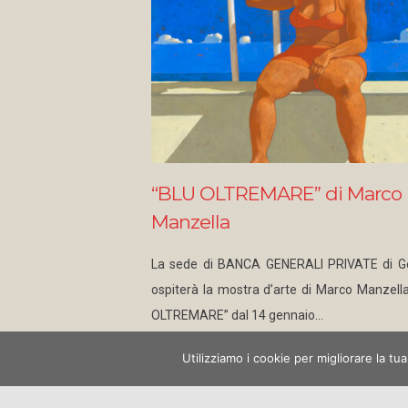
“BLU OLTREMARE” di Marco
Manzella
acebook
La sede di BANCA GENERALI PRIVATE di G
witter
ospiterà la mostra d’arte di Marco Manzell
nstagram
OLTREMARE” dal 14 gennaio…
interest
Utilizziamo i cookie per migliorare la tu