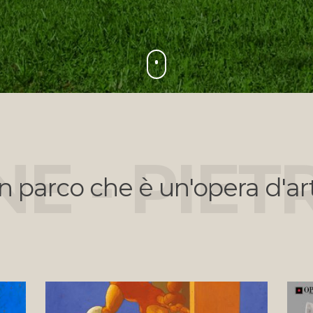
E - PIE
n parco che è un'opera d'ar