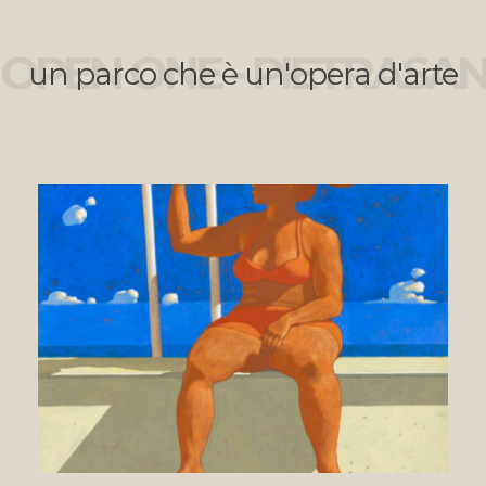
OPEN ONE - PIETRASA
un parco che è un'opera d'arte