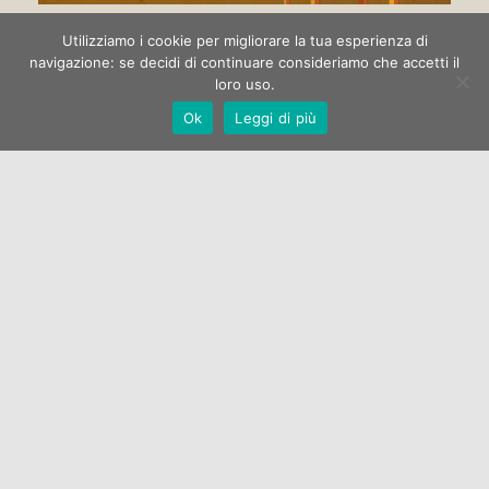
Circo di strada
Utilizziamo i cookie per migliorare la tua esperienza di
navigazione: se decidi di continuare consideriamo che accetti il
loro uso.
La Galleria Open One apre la stagione espositiva 2022 con la
Ok
Leggi di più
mostra di pittura “Circo di strada” dell’artista Marco
Manzella.…