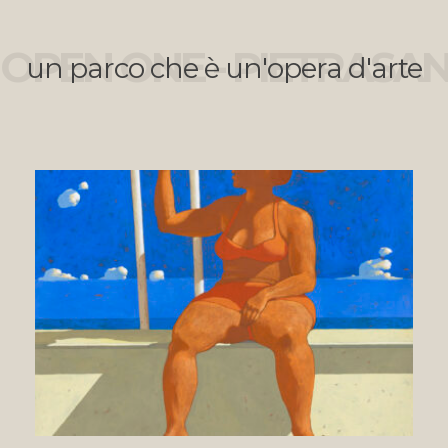
OPEN ONE - PIETRASA
un parco che è un'opera d'arte