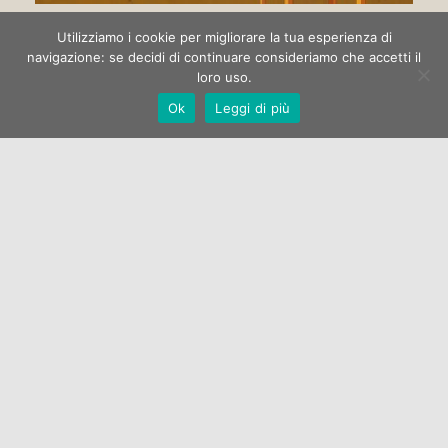
Circo di strada
Utilizziamo i cookie per migliorare la tua esperienza di
navigazione: se decidi di continuare consideriamo che accetti il
loro uso.
La Galleria Open One apre la stagione espositiva 2022 con la
Ok
Leggi di più
mostra di pittura “Circo di strada” dell’artista Marco
Manzella.…