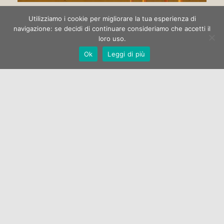
Circo di strada
Utilizziamo i cookie per migliorare la tua esperienza di
navigazione: se decidi di continuare consideriamo che accetti il
loro uso.
La Galleria Open One apre la stagione espositiva 2022 con la
Ok
Leggi di più
mostra di pittura “Circo di strada” dell’artista Marco
Manzella.…